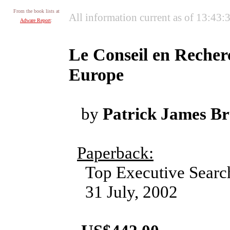
From the book lists at
All information current as of 13:43
Adware Report
:
Le Conseil en Recher
Europe
by
Patrick James B
Paperback:
Top Executive Search
31 July, 2002